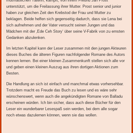
mutmaßlichen Täterin, kämpft, von ihrem Freund Jan Prost
unterstützt, um die Freilassung ihrer Mutter. Prost senior und junior
haben zur gleichen Zeit den Krebstod der Frau und Mutter zu
beklagen. Beide helfen sich gegenseitig dadurch, dass sie Lena bei
sich aufnehmen und der Vater versucht seinen Jungen und das
Mädchen mit der ‚Ede Ceh Story‘ über seine V-Fabrik von zu ernsten
Gedanken abzulenken.
Im letzten Kapitel kann der Leser zusammen mit den jungen Akteuren
dieses Buches die älteren Figuren nachfolgender Romane des Autors
kennen lernen. Bei einer kleinen Zusammenkunft stellen sich alle vor
und geben einen kleinen Auszug aus ihren dortigen Aktionen zum
Besten.
Die Handlung an sich ist einfach und manchmal etwas vorhersehbar.
Trotzdem macht es Freude das Buch zu lesen und es wäre sehr
wünschenswert, wenn auch die angekündigten Romane von Balladu
erscheinen würden. Ich bin sicher, dass auch diese Bücher für den
Leser ein wunderbarer Lesespaß sein werden, bei dem alle sogar
noch etwas dazulernen können, wenn sie das wollen.