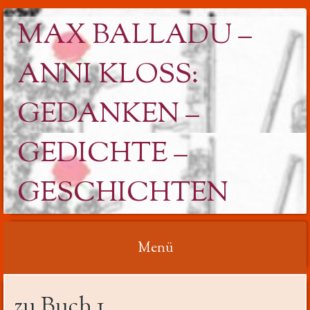
MAX BALLADU –
ANNI KLOSS: G
EDANKEN – G
EDICHTE – G
ESCHICHTEN
Menü
Springe
zu Buch 1
zum