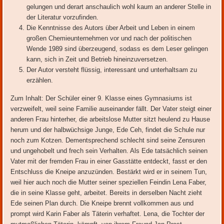
gelungen und derart anschaulich wohl kaum an anderer Stelle in
der Literatur vorzufinden.
Die Kenntnisse des Autors über Arbeit und Leben in einem
großen Chemieunternehmen vor und nach der politischen
Wende 1989 sind überzeugend, sodass es dem Leser gelingen
kann, sich in Zeit und Betrieb hineinzuversetzen.
Der Autor versteht flüssig, interessant und unterhaltsam zu
erzählen.
Zum Inhalt: Der Schüler einer 9. Klasse eines Gymnasiums ist
verzweifelt, weil seine Familie auseinander fällt. Der Vater steigt einer
anderen Frau hinterher, die arbeitslose Mutter sitzt heulend zu Hause
herum und der halbwüchsige Junge, Ede Ceh, findet die Schule nur
noch zum Kotzen. Dementsprechend schlecht sind seine Zensuren
und ungehobelt und frech sein Verhalten. Als Ede tatsächlich seinen
Vater mit der fremden Frau in einer Gasstätte entdeckt, fasst er den
Entschluss die Kneipe anzuzünden. Bestärkt wird er in seinem Tun,
weil hier auch noch die Mutter seiner speziellen Feindin Lena Faber,
die in seine Klasse geht, arbeitet. Bereits in derselben Nacht zieht
Ede seinen Plan durch. Die Kneipe brennt vollkommen aus und
prompt wird Karin Faber als Täterin verhaftet. Lena, die Tochter der