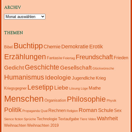
ARCHIV
Archiv
THEMEN
Buchtipp
Demokratie
Erotik
Chemie
Bibel
Erzählungen
Freundschaft
Frieden
Fantasiw
Feiertag
Geschichte
Gedicht
Gesellschaft
Glückwünsche
Humanismus
Ideologie
Jugendliche
Krieg
Lesetipp
Liebe
Mathe
Kriegsgegner
Lösung
Lüge
Menschen
Philosophie
Organisation
Physik
Politik
Roman
Schule
Rechnen
Sex
Propaganda
Qual
Religion
Wahrheit
Technologie
Textaufgabe
Sience fiction
Sprüche
Tiere
Video
Weihnachten
Weihnachten 2019