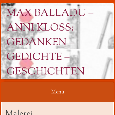
MAX BALLADU –
ANNI KLOSS: G
EDANKEN – G
EDICHTE – G
ESCHICHTEN
Menü
Springe
Malerei
zum