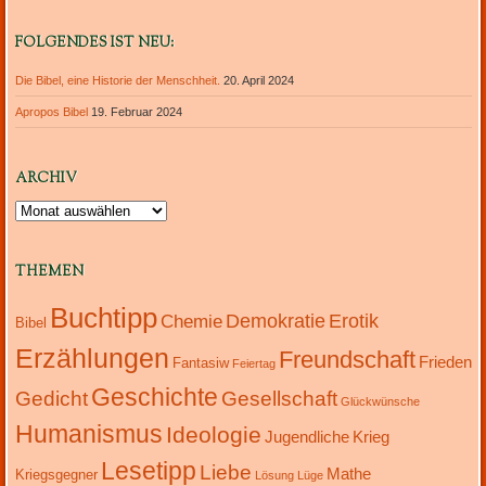
FOLGENDES IST NEU:
Die Bibel, eine Historie der Menschheit.
20. April 2024
Apropos Bibel
19. Februar 2024
ARCHIV
Archiv
THEMEN
Buchtipp
Demokratie
Erotik
Chemie
Bibel
Erzählungen
Freundschaft
Frieden
Fantasiw
Feiertag
Geschichte
Gedicht
Gesellschaft
Glückwünsche
Humanismus
Ideologie
Jugendliche
Krieg
Lesetipp
Liebe
Mathe
Kriegsgegner
Lösung
Lüge