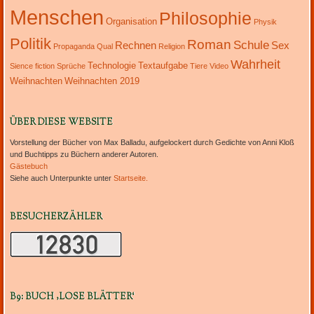
Menschen
Philosophie
Organisation
Physik
Politik
Roman
Schule
Rechnen
Sex
Propaganda
Qual
Religion
Wahrheit
Technologie
Textaufgabe
Sience fiction
Sprüche
Tiere
Video
Weihnachten
Weihnachten 2019
ÜBER DIESE WEBSITE
Vorstellung der Bücher von Max Balladu, aufgelockert durch Gedichte von Anni Kloß
und Buchtipps zu Büchern anderer Autoren.
Gästebuch
Siehe auch Unterpunkte unter
Startseite.
BESUCHERZÄHLER
B9: BUCH ‚LOSE BLÄTTER‘