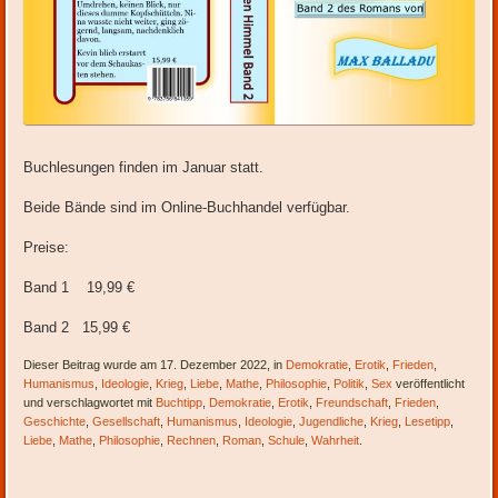
Buchlesungen finden im Januar statt.
Beide Bände sind im Online-Buchhandel verfügbar.
Preise:
Band 1 19,99 €
Band 2 15,99 €
Dieser Beitrag wurde am 17. Dezember 2022, in
Demokratie
,
Erotik
,
Frieden
,
Humanismus
,
Ideologie
,
Krieg
,
Liebe
,
Mathe
,
Philosophie
,
Politik
,
Sex
veröffentlicht
und verschlagwortet mit
Buchtipp
,
Demokratie
,
Erotik
,
Freundschaft
,
Frieden
,
Geschichte
,
Gesellschaft
,
Humanismus
,
Ideologie
,
Jugendliche
,
Krieg
,
Lesetipp
,
Liebe
,
Mathe
,
Philosophie
,
Rechnen
,
Roman
,
Schule
,
Wahrheit
.