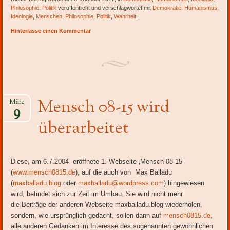
Philosophie
,
Politik
veröffentlicht und verschlagwortet mit
Demokratie
,
Humanismus
,
Ideologie
,
Menschen
,
Philosophie
,
Politik
,
Wahrheit
.
Hinterlasse einen Kommentar
Mensch 08-15 wird
März
9
überarbeitet
Diese, am 6.7.2004 eröffnete 1. Webseite ‚Mensch 08-15‘
(
www.mensch0815.de
), auf die auch von Max Balladu
(
maxballadu.blog
oder
maxballadu@wordpress.com
) hingewiesen
wird, befindet sich zur Zeit im Umbau. Sie wird nicht mehr
die Beiträge der anderen Webseite maxballadu.blog wiederholen,
sondern, wie ursprünglich gedacht, sollen dann auf
mensch0815.de
,
alle anderen Gedanken im Interesse des sogenannten gewöhnlichen