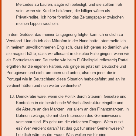
Mercedes zu kaufen, sagte ich beleidigt, und sie sollten froh
sein, wenn sie Kredite bekämen, die billiger wären als
Privatkredite. Ich hörte förmlich das Zeitungspapier zwischen
meinen Lippen rascheln.
In dem Getöse, das meiner Entgegnung folgte, kam ich endlich zu
Verstand. Und da ich das Mikrofon in der Hand hatte, stammelte ich
in meinem unvollkommenen Englisch, dass ich genau so dämlich wie
sie reagiert hätte, dass wir allesamt in dieselbe Falle gingen, wenn wir
als Portugiesen und Deutsche wie beim Fußballspiel reflexartig Partei
ergriffen für die eigenen Farben. Als ginge es jetzt um Deutsche und
Portugiesen und nicht um oben und unten, also um jene, die in
Portugal wie in Deutschland diese Situation herbeigeführt und an ihr
verdient hätten und nun weiter verdienten?
Demokratie wäre, wenn die Politik durch Steuern, Gesetze und
Kontrollen in die bestehende Wirtschaftsstruktur eingriffe und
die Akteure an den Märkten, vor allem an den Finanzmärkten, in
Bahnen zwänge, die mit den Interessen des Gemeinwesens
vereinbar sind. Es geht um die einfachen Fragen: Wem nutzt
es? Wer verdient daran? Ist das gut für unser Gemeinwesen?
Letztlich wäre es die Frage: Was wollen wir für eine