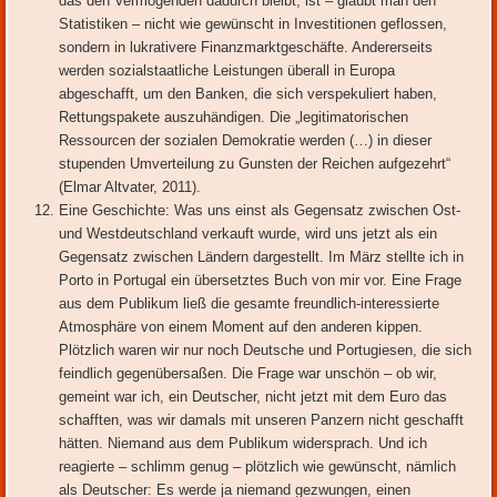
das den Vermögenden dadurch bleibt, ist – glaubt man den
Statistiken – nicht wie gewünscht in Investitionen geflossen,
sondern in lukrativere Finanzmarktgeschäfte. Andererseits
werden sozialstaatliche Leistungen überall in Europa
abgeschafft, um den Banken, die sich verspekuliert haben,
Rettungspakete auszuhändigen. Die „legitimatorischen
Ressourcen der sozialen Demokratie werden (…) in dieser
stupenden Umverteilung zu Gunsten der Reichen aufgezehrt“
(Elmar Altvater, 2011).
Eine Geschichte: Was uns einst als Gegensatz zwischen Ost-
und Westdeutschland verkauft wurde, wird uns jetzt als ein
Gegensatz zwischen Ländern dargestellt. Im März stellte ich in
Porto in Portugal ein übersetztes Buch von mir vor. Eine Frage
aus dem Publikum ließ die gesamte freundlich-interessierte
Atmosphäre von einem Moment auf den anderen kippen.
Plötzlich waren wir nur noch Deutsche und Portugiesen, die sich
feindlich gegenübersaßen. Die Frage war unschön – ob wir,
gemeint war ich, ein Deutscher, nicht jetzt mit dem Euro das
schafften, was wir damals mit unseren Panzern nicht geschafft
hätten. Niemand aus dem Publikum widersprach. Und ich
reagierte – schlimm genug – plötzlich wie gewünscht, nämlich
als Deutscher: Es werde ja niemand gezwungen, einen