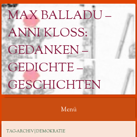
MAX BALLADU –
ANNI KLOSS: G
EDANKEN – G
EDICHTE – G
ESCHICHTEN
Menü
Springe
TAG-ARCHIV | DEMOKRATIE
zum