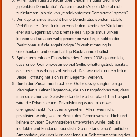
Wir empören uns zu Recht über Wladimir Putins Begriff der
„gelenkten Demokratie“. Warum musste Angela Merkel nicht
zurücktreten, als sie von „marktkonformer Demokratie“ sprach?
Der Kapitalismus braucht keine Demokratie, sondern stabile
Verhältnisse. Dass funktionierende demokratische Strukturen
eher als Gegenkraft und Bremse des Kapitalismus wirken
können und so auch wahrgenommen werden, machten die
Reaktionen auf die angekündigte Volksabstimmung in
Griechenland und deren baldige Rücknahme deutlich.
Spätestens mit der Finanzkrise des Jahres 2008 glaubte ich,
dass unser Gemeinwesen so viel Selbsterhaltungstrieb besitzt,
dass es sich wirkungsvoll schützt. Das war nicht nur ein Irrtum.
Diese Hoffnung hat sich in ihr Gegenteil verkehrt.
Durch den Zusammenbruch des Ostblocks gelangten einige
Ideologien zu einer Hegemonie, die so unangefochten war, dass
man sie schon als Selbstverständlichkeit empfand. Ein Beispiel
wäre die Privatisierung. Privatisierung wurde als etwas
uneingeschränkt Positives angesehen. Alles, was nicht
privatisiert wurde, was im Besitz des Gemeinwesens blieb und
keinem privaten Gewinnstreben unterworfen wurde, galt als
ineffektiv und kundenunfreundlich. So entstand eine öffentliche
Atmosphäre, die über kurz oder lang zur Selbstentmachtung des