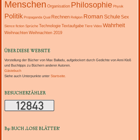
Menschen
Philosophie
Organisation
Physik
Politik
Roman
Schule
Rechnen
Sex
Propaganda
Qual
Religion
Wahrheit
Technologie
Textaufgabe
Sience fiction
Sprüche
Tiere
Video
Weihnachten
Weihnachten 2019
ÜBER DIESE WEBSITE
Vorstellung der Bücher von Max Balladu, aufgelockert durch Gedichte von Anni Kloß
und Buchtipps zu Büchern anderer Autoren.
Gästebuch
Siehe auch Unterpunkte unter
Startseite.
BESUCHERZÄHLER
B9: BUCH ‚LOSE BLÄTTER‘