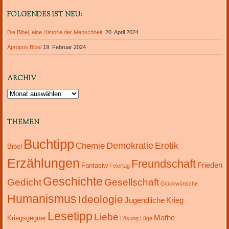
FOLGENDES IST NEU:
Die Bibel, eine Historie der Menschheit.
20. April 2024
Apropos Bibel
19. Februar 2024
ARCHIV
Archiv
THEMEN
Buchtipp
Demokratie
Erotik
Chemie
Bibel
Erzählungen
Freundschaft
Frieden
Fantasiw
Feiertag
Geschichte
Gedicht
Gesellschaft
Glückwünsche
Humanismus
Ideologie
Jugendliche
Krieg
Lesetipp
Liebe
Mathe
Kriegsgegner
Lösung
Lüge