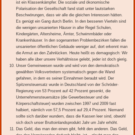
ist ein Klassenkämpfer. Die soziale und ökonomische
Polarisation der Gesellschaft fand statt unter lautstarken
Beschwörungen, dass wir alle die gleichen Interessen hätten.
Es genügt ein Gang durch Berlin. In den besseren Vierteln sind
die wenigen unsanierten Häuser in aller Regel Schulen,
Kindergärten, Altersheime, Ämter, Schwimmbäder oder
Krankenhäuser. In den sogenannten Problembezirken fallen die
unsanierten öffentlichen Gebäude weniger auf, dort erkennt man
die Armut an den Zahnlücken. Heute heißt es demagogisch: Wir
haben alle über unsere Verhältnisse gelebt, jeder ist doch gierig.
Unser Gemeinwesen wurde und wird von den demokratisch
gewählten Volksvertretern systematisch gegen die Wand
gefahren, in dem es seiner Einnahmen beraubt wird. Der
Spitzensteuersatz wurde in Deutschland von der Schröder-
Regierung von 53 Prozent auf 42 Prozent gesenkt, die
Unternehmensteuersätze (die Gewerbesteuer und die
Körperschaftsteuer) wurden zwischen 1997 und 2009 fast
halbiert, nämlich von 57,5 Prozent auf 29,4 Prozent. Niemand
sollte sich darüber wundern, dass die Kassen leer sind, obwohl
sich doch unser Bruttoinlandsprodukt Jahr um Jahr erhöht.
Das Geld, das man den einen gibt, fehlt den anderen. Das Geld,