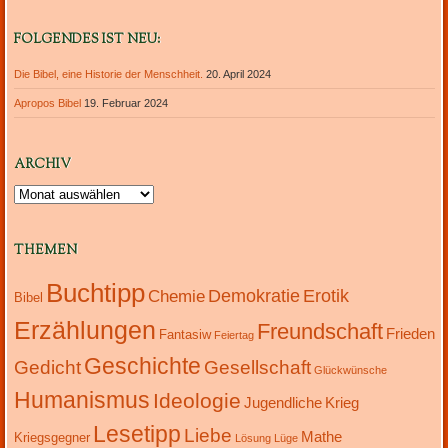
FOLGENDES IST NEU:
Die Bibel, eine Historie der Menschheit.
20. April 2024
Apropos Bibel
19. Februar 2024
ARCHIV
Archiv
THEMEN
Buchtipp
Demokratie
Erotik
Chemie
Bibel
Erzählungen
Freundschaft
Frieden
Fantasiw
Feiertag
Geschichte
Gedicht
Gesellschaft
Glückwünsche
Humanismus
Ideologie
Jugendliche
Krieg
Lesetipp
Liebe
Mathe
Kriegsgegner
Lösung
Lüge