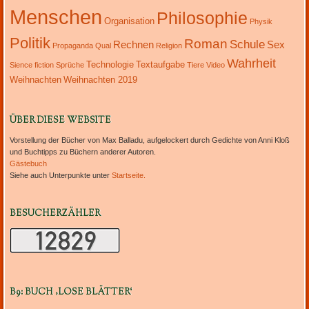
Menschen
Philosophie
Organisation
Physik
Politik
Roman
Schule
Rechnen
Sex
Propaganda
Qual
Religion
Wahrheit
Technologie
Textaufgabe
Sience fiction
Sprüche
Tiere
Video
Weihnachten
Weihnachten 2019
ÜBER DIESE WEBSITE
Vorstellung der Bücher von Max Balladu, aufgelockert durch Gedichte von Anni Kloß
und Buchtipps zu Büchern anderer Autoren.
Gästebuch
Siehe auch Unterpunkte unter
Startseite.
BESUCHERZÄHLER
B9: BUCH ‚LOSE BLÄTTER‘