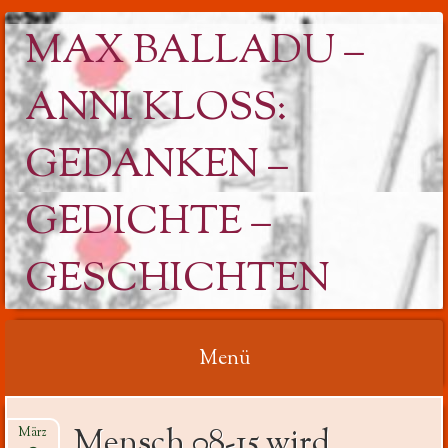
MAX BALLADU –
ANNI KLOSS: G
EDANKEN – G
EDICHTE – G
ESCHICHTEN
Menü
Springe
Mensch 08-15 wird
März
zum