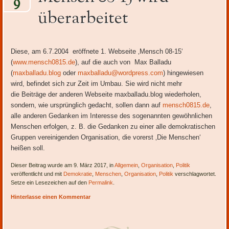
9
Inhalt
überarbeitet
Diese, am 6.7.2004 eröffnete 1. Webseite ‚Mensch 08-15‘
(
www.mensch0815.de
), auf die auch von Max Balladu
(
maxballadu.blog
oder
maxballadu@wordpress.com
) hingewiesen
wird, befindet sich zur Zeit im Umbau. Sie wird nicht mehr
die Beiträge der anderen Webseite maxballadu.blog wiederholen,
sondern, wie ursprünglich gedacht, sollen dann auf
mensch0815.de
,
alle anderen Gedanken im Interesse des sogenannten gewöhnlichen
Menschen erfolgen, z. B. die Gedanken zu einer alle demokratischen
Gruppen vereinigenden Organisation, die vorerst ‚Die Menschen‘
heißen soll.
Dieser Beitrag wurde am 9. März 2017, in
Allgemein
,
Organisation
,
Politik
veröffentlicht und mit
Demokratie
,
Menschen
,
Organisation
,
Politik
verschlagwortet.
Setze ein Lesezeichen auf den
Permalink
.
Hinterlasse einen Kommentar