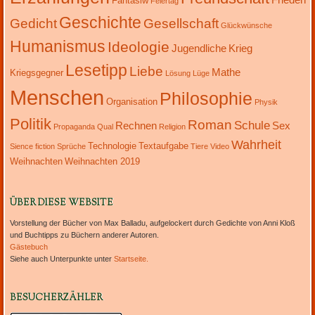
Fantasiw
Feiertag
Geschichte
Gedicht
Gesellschaft
Glückwünsche
Humanismus
Ideologie
Jugendliche
Krieg
Lesetipp
Liebe
Mathe
Kriegsgegner
Lösung
Lüge
Menschen
Philosophie
Organisation
Physik
Politik
Roman
Schule
Rechnen
Sex
Propaganda
Qual
Religion
Wahrheit
Technologie
Textaufgabe
Sience fiction
Sprüche
Tiere
Video
Weihnachten
Weihnachten 2019
ÜBER DIESE WEBSITE
Vorstellung der Bücher von Max Balladu, aufgelockert durch Gedichte von Anni Kloß
und Buchtipps zu Büchern anderer Autoren.
Gästebuch
Siehe auch Unterpunkte unter
Startseite.
BESUCHERZÄHLER