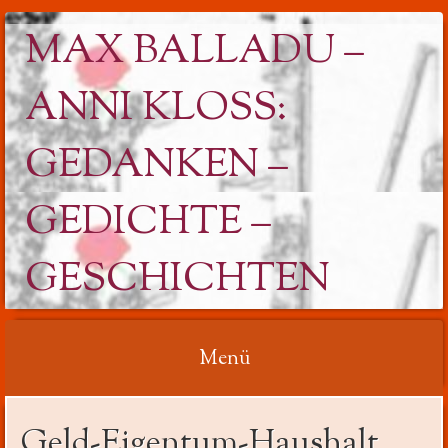
MAX BALLADU –
ANNI KLOSS: G
EDANKEN – G
EDICHTE – G
ESCHICHTEN
Menü
Springe
Geld-Eigentum-Haushalt
zum