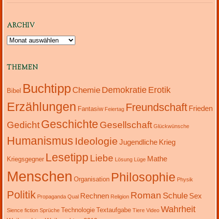
ARCHIV
Archiv
THEMEN
Buchtipp
Demokratie
Erotik
Chemie
Bibel
Erzählungen
Freundschaft
Frieden
Fantasiw
Feiertag
Geschichte
Gedicht
Gesellschaft
Glückwünsche
Humanismus
Ideologie
Jugendliche
Krieg
Lesetipp
Liebe
Mathe
Kriegsgegner
Lösung
Lüge
Menschen
Philosophie
Organisation
Physik
Politik
Roman
Schule
Rechnen
Sex
Propaganda
Qual
Religion
Wahrheit
Technologie
Textaufgabe
Sience fiction
Sprüche
Tiere
Video