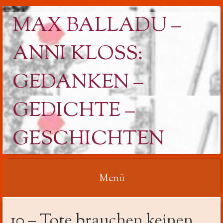
MAX BALLADU –
ANNI KLOSS: G
EDANKEN – G
EDICHTE – G
ESCHICHTEN
Menü
Springe
10 – Tote brauchen keinen
zum