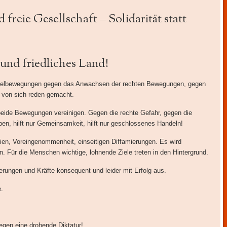
 freie Gesellschaft – Solidarität statt
 und friedliches Land!
mmelbewegungen gegen das Anwachsen der rechten Bewegungen, gegen
e von sich reden gemacht.
beide Bewegungen vereinigen. Gegen die rechte Gefahr, gegen die
ben, hilft nur Gemeinsamkeit, hilft nur geschlossenes Handeln!
reien, Voreingenommenheit, einseitigen Diffamierungen. Es wird
. Für die Menschen wichtige, lohnende Ziele treten in den Hintergrund.
erungen und Kräfte konsequent und leider mit Erfolg aus.
e.
gen eine drohende Diktatur!