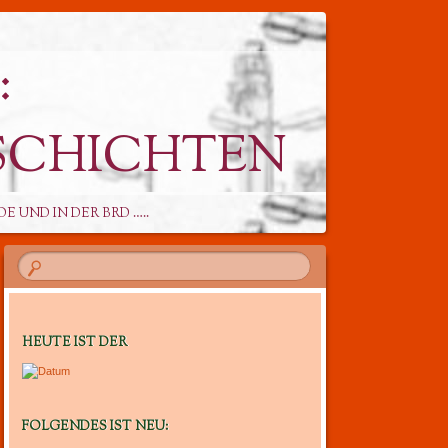
G
CHICHTEN
E UND IN DER BRD …..
HEUTE IST DER
FOLGENDES IST NEU: