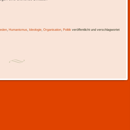
ieden
,
Humanismus
,
Ideologie
,
Organisation
,
Politik
veröffentlicht und verschlagwortet