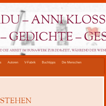
U – ANNI KLOSS: 
 GEDICHTE – GES
ND DIE ARBEIT IM BUNA-WERK ZUR DDR-ZEIT, WÄHREND DER WEND
es
Autoren
V-Fabrik
Buchtipps
Die Menschen
FSTEHEN