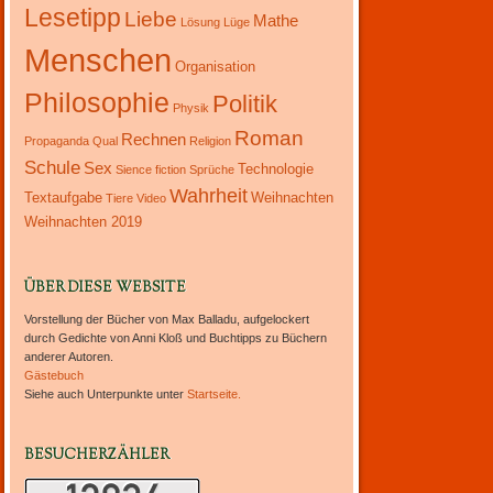
Lesetipp
Liebe
Mathe
Lösung
Lüge
Menschen
Organisation
Philosophie
Politik
Physik
Roman
Rechnen
Propaganda
Qual
Religion
Schule
Sex
Technologie
Sience fiction
Sprüche
Wahrheit
Textaufgabe
Weihnachten
Tiere
Video
Weihnachten 2019
ÜBER DIESE WEBSITE
Vorstellung der Bücher von Max Balladu, aufgelockert
durch Gedichte von Anni Kloß und Buchtipps zu Büchern
anderer Autoren.
Gästebuch
Siehe auch Unterpunkte unter
Startseite.
BESUCHERZÄHLER