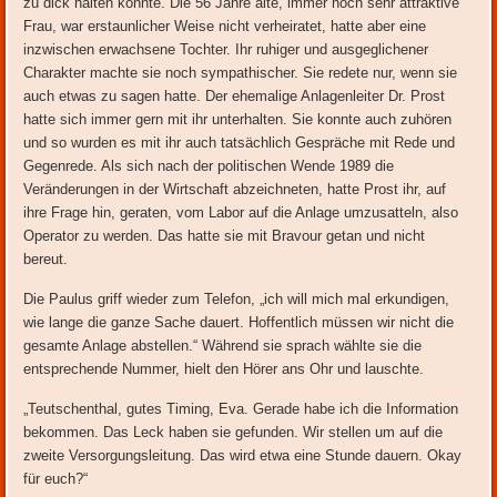
zu dick halten könnte. Die 56 Jahre alte, immer noch sehr attraktive
Frau, war erstaunlicher Weise nicht verheiratet, hatte aber eine
inzwischen erwachsene Tochter. Ihr ruhiger und ausgeglichener
Charakter machte sie noch sympathischer. Sie redete nur, wenn sie
auch etwas zu sagen hatte. Der ehemalige Anlagenleiter Dr. Prost
hatte sich immer gern mit ihr unterhalten. Sie konnte auch zuhören
und so wurden es mit ihr auch tatsächlich Gespräche mit Rede und
Gegenrede. Als sich nach der politischen Wende 1989 die
Veränderungen in der Wirtschaft abzeichneten, hatte Prost ihr, auf
ihre Frage hin, geraten, vom Labor auf die Anlage umzusatteln, also
Operator zu werden. Das hatte sie mit Bravour getan und nicht
bereut.
Die Paulus griff wieder zum Telefon, „ich will mich mal erkundigen,
wie lange die ganze Sache dauert. Hoffentlich müssen wir nicht die
gesamte Anlage abstellen.“ Während sie sprach wählte sie die
entsprechende Nummer, hielt den Hörer ans Ohr und lauschte.
„Teutschenthal, gutes Timing, Eva. Gerade habe ich die Information
bekommen. Das Leck haben sie gefunden. Wir stellen um auf die
zweite Versorgungsleitung. Das wird etwa eine Stunde dauern. Okay
für euch?“