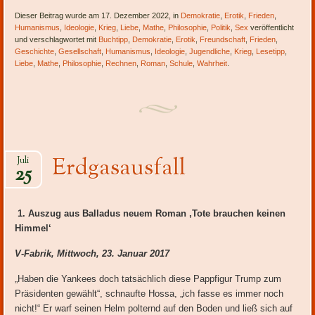
Dieser Beitrag wurde am 17. Dezember 2022, in
Demokratie
,
Erotik
,
Frieden
,
Humanismus
,
Ideologie
,
Krieg
,
Liebe
,
Mathe
,
Philosophie
,
Politik
,
Sex
veröffentlicht
und verschlagwortet mit
Buchtipp
,
Demokratie
,
Erotik
,
Freundschaft
,
Frieden
,
Geschichte
,
Gesellschaft
,
Humanismus
,
Ideologie
,
Jugendliche
,
Krieg
,
Lesetipp
,
Liebe
,
Mathe
,
Philosophie
,
Rechnen
,
Roman
,
Schule
,
Wahrheit
.
Erdgasausfall
Juli
25
1. Auszug aus Balladus neuem Roman ‚Tote brauchen keinen
Himmel‘
V-Fabrik, Mittwoch, 23. Januar 2017
„Haben die Yankees doch tatsächlich diese Pappfigur Trump zum
Präsidenten gewählt“, schnaufte Hossa, „ich fasse es immer noch
nicht!“ Er warf seinen Helm polternd auf den Boden und ließ sich auf