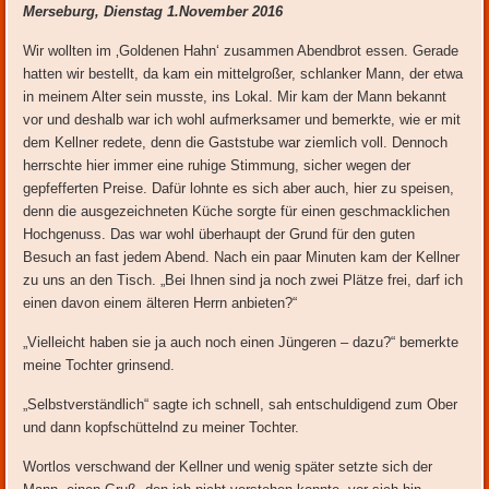
Merseburg, Dienstag 1.November 2016
Wir wollten im ‚Goldenen Hahn‘ zusammen Abendbrot essen. Gerade
hatten wir bestellt, da kam ein mittelgroßer, schlanker Mann, der etwa
in meinem Alter sein musste, ins Lokal. Mir kam der Mann bekannt
vor und deshalb war ich wohl aufmerksamer und bemerkte, wie er mit
dem Kellner redete, denn die Gaststube war ziemlich voll. Dennoch
herrschte hier immer eine ruhige Stimmung, sicher wegen der
gepfefferten Preise. Dafür lohnte es sich aber auch, hier zu speisen,
denn die ausgezeichneten Küche sorgte für einen geschmacklichen
Hochgenuss. Das war wohl überhaupt der Grund für den guten
Besuch an fast jedem Abend. Nach ein paar Minuten kam der Kellner
zu uns an den Tisch. „Bei Ihnen sind ja noch zwei Plätze frei, darf ich
einen davon einem älteren Herrn anbieten?“
„Vielleicht haben sie ja auch noch einen Jüngeren – dazu?“ bemerkte
meine Tochter grinsend.
„Selbstverständlich“ sagte ich schnell, sah entschuldigend zum Ober
und dann kopfschüttelnd zu meiner Tochter.
Wortlos verschwand der Kellner und wenig später setzte sich der