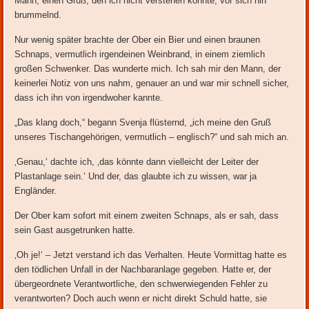
Mann, einen Gruß, den ich nicht verstehen konnte, vor sich hin
brummelnd.
Nur wenig später brachte der Ober ein Bier und einen braunen
Schnaps, vermutlich irgendeinen Weinbrand, in einem ziemlich
großen Schwenker. Das wunderte mich. Ich sah mir den Mann, der
keinerlei Notiz von uns nahm, genauer an und war mir schnell sicher,
dass ich ihn von irgendwoher kannte.
„Das klang doch,“ begann Svenja flüsternd, „ich meine den Gruß
unseres Tischangehörigen, vermutlich – englisch?“ und sah mich an.
‚Genau,‘ dachte ich, ‚das könnte dann vielleicht der Leiter der
Plastanlage sein.‘ Und der, das glaubte ich zu wissen, war ja
Engländer.
Der Ober kam sofort mit einem zweiten Schnaps, als er sah, dass
sein Gast ausgetrunken hatte.
‚Oh je!‘ – Jetzt verstand ich das Verhalten. Heute Vormittag hatte es
den tödlichen Unfall in der Nachbaranlage gegeben. Hatte er, der
übergeordnete Verantwortliche, den schwerwiegenden Fehler zu
verantworten? Doch auch wenn er nicht direkt Schuld hatte, sie