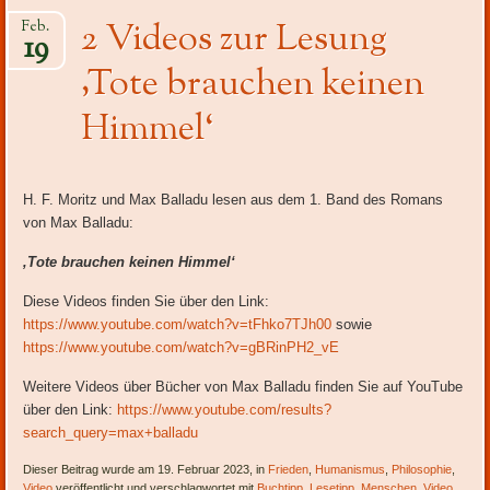
Inhalt
2 Videos zur Lesung
Feb.
19
‚Tote brauchen keinen
Himmel‘
H. F. Moritz und Max Balladu lesen aus dem 1. Band des Romans
von Max Balladu:
‚Tote brauchen keinen Himmel‘
Diese Videos finden Sie über den Link:
https://www.youtube.com/watch?v=tFhko7TJh00
sowie
https://www.youtube.com/watch?v=gBRinPH2_vE
Weitere Videos über Bücher von Max Balladu finden Sie auf YouTube
über den Link:
https://www.youtube.com/results?
search_query=max+balladu
Dieser Beitrag wurde am 19. Februar 2023, in
Frieden
,
Humanismus
,
Philosophie
,
Video
veröffentlicht und verschlagwortet mit
Buchtipp
,
Lesetipp
,
Menschen
,
Video
.