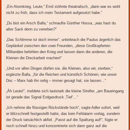
„Ein Atomkrieg, Leute,“ Emil stöhnte theatralisch, „dann war es wohl
nicht zu früh, dass ich mein Testament aufgesetzt habe.“
„Du bist ein Arsch Balla,“ schnaufte Günther Hossa, „was hast du
alter Sack denn zu vererben?“
„Das Schlimme ist doch immer“, unterbrach die Paulus ärgerlich das
Geplänkel zwischen den zwei Freunden, „diese Großkopferten
Milliardäre befehlen den Krieg und lassen dann die anderen, die
Kleinen die Dreckarbeit machen!“
„Und vor allen Dingen dürfen sie, die Kleinen, also wir, sterben,“
ergänzte Balla, „für die Reichen und künstlich Schönen, wie unser
Doc – Marx hab ihn selig – immer gesagt hat, sie lassen…“
„Äh Leute!“, meldete sich lautstark die kleine Streller, „am Baueingang
ist gerade das Signal Erdgasdruck ‚Tief‘…“
„Ich nehme die flüssigen Rückstände hoch“, sagte Adler sofort, weil
er blitzschnell festgestellt hatte, das kein Fehlalarm vorlag, sondern
der Druck tatsächlich abfiel. „Passt auf die Spaltung auf!“, fügte er
noch schnell hinzu und konzentrierte sich dann ganz auf die