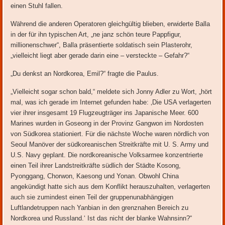
einen Stuhl fallen.
Während die anderen Operatoren gleichgültig blieben, erwiderte Balla
in der für ihn typischen Art, „ne janz schön teure Pappfigur,
millionenschwer“, Balla präsentierte soldatisch sein Plasterohr,
„vielleicht liegt aber gerade darin eine – versteckte – Gefahr?“
„Du denkst an Nordkorea, Emil?“ fragte die Paulus.
„Vielleicht sogar schon bald,“ meldete sich Jonny Adler zu Wort, „hört
mal, was ich gerade im Internet gefunden habe: ‚Die USA verlagerten
vier ihrer insgesamt 19 Flugzeugträger ins Japanische Meer. 600
Marines wurden in Goseong in der Provinz Gangwon im Nordosten
von Südkorea stationiert. Für die nächste Woche waren nördlich von
Seoul Manöver der südkoreanischen Streitkräfte mit U. S. Army und
U.S. Navy geplant. Die nordkoreanische Volksarmee konzentrierte
einen Teil ihrer Landstreitkräfte südlich der Städte Kosong,
Pyonggang, Chorwon, Kaesong und Yonan. Obwohl China
angekündigt hatte sich aus dem Konflikt herauszuhalten, verlagerten
auch sie zumindest einen Teil der gruppenunabhängigen
Luftlandetruppen nach Yanbian in den grenznahen Bereich zu
Nordkorea und Russland.‘ Ist das nicht der blanke Wahnsinn?“