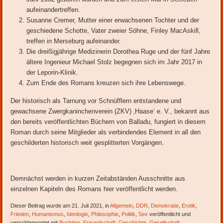
aufeinandertreffen.
Susanne Cremer, Mutter einer erwachsenen Tochter und der
geschiedene Schotte, Vater zweier Söhne, Finley MacAskill,
treffen in Merseburg aufeinander.
Die dreißigjährige Medizinerin Dorothea Ruge und der fünf Jahre
ältere Ingenieur Michael Stolz begegnen sich im Jahr 2017 in
der Leporin-Klinik.
Zum Ende des Romans kreuzen sich ihre Lebenswege.
Der historisch als Tarnung vor Schnüfflern entstandene und
gewachsene Zwergkaninchenverein (ZKV) ‚Haase‘ e. V., bekannt aus
den bereits veröffentlichten Büchern von Balladu, fungiert in diesem
Roman durch seine Mitglieder als verbindendes Element in all den
geschilderten historisch weit gesplitterten Vorgängen.
Demnächst werden in kurzen Zeitabständen Ausschnitte aus
einzelnen Kapiteln des Romans hier veröffentlicht werden.
Dieser Beitrag wurde am 21. Juli 2021, in
Allgemein
,
DDR
,
Demokratie
,
Erotik
,
Frieden
,
Humanismus
,
Ideologie
,
Philosophie
,
Politik
,
Sex
veröffentlicht und
verschlagwortet mit
Buchtipp
,
Freundschaft
,
Geschichte
,
Gesellschaft
,