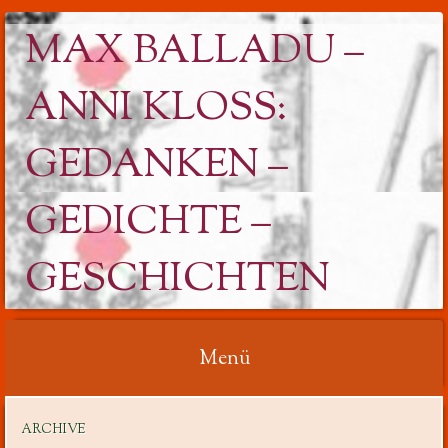
MAX BALLADU –
ANNI KLOSS: G
EDANKEN – G
EDICHTE – G
ESCHICHTEN
Menü
Springe
ARCHIVE
zum