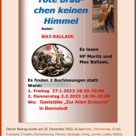
Dieser Beitrag wurde am 29. Dezember 2022, in
Allgemein
,
Demokratie
,
Erotik
,
Fantasie
,
Frieden
,
Humanismus
,
Humor
,
Ideologie
,
Krieg
,
Lernen
,
Liebe
,
Mathe
,