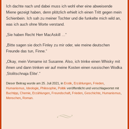
Ich dachte nach und dabei muss ich wohl eher eine abweisende
Miene gezeigt haben, denn plötzlich erhielt ich einen Tritt gegen mein
Schienbein. Ich sah zu meiner Tochter und die funkelte mich wild an,
was ich auch ohne Worte verstand.
„Sie haben Recht Herr MacAskill …“
„Bitte sagen sie doch Finley zu mir oder, wie meine deutschen
Freunde das tun, Finne.“
„Okay, mein Vorname ist Susanne. Also, ich trinke einen Whisky mit
ihnen und dann trinken wir auf meine Kosten einen russischen Wodka
‚Stolitschnaja Elite‘.“
Dieser Beitrag wurde am 25. Juli 2021, in
Erotik
,
Erzählungen
,
Frieden
,
Humanismus
,
Ideologie
,
Philosophie
,
Politik
veröffentlicht und verschlagwortet mit
Buchtipp
,
Chemie
,
Erzählungen
,
Freundschaft
,
Frieden
,
Geschichte
,
Humanismus
,
Menschen
,
Roman
.