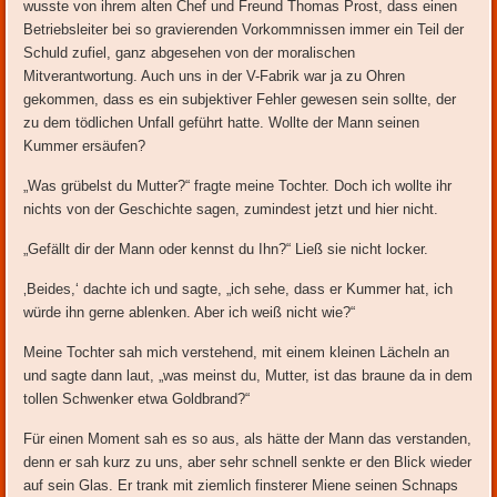
wusste von ihrem alten Chef und Freund Thomas Prost, dass einen
Betriebsleiter bei so gravierenden Vorkommnissen immer ein Teil der
Schuld zufiel, ganz abgesehen von der moralischen
Mitverantwortung. Auch uns in der V-Fabrik war ja zu Ohren
gekommen, dass es ein subjektiver Fehler gewesen sein sollte, der
zu dem tödlichen Unfall geführt hatte. Wollte der Mann seinen
Kummer ersäufen?
„Was grübelst du Mutter?“ fragte meine Tochter. Doch ich wollte ihr
nichts von der Geschichte sagen, zumindest jetzt und hier nicht.
„Gefällt dir der Mann oder kennst du Ihn?“ Ließ sie nicht locker.
‚Beides,‘ dachte ich und sagte, „ich sehe, dass er Kummer hat, ich
würde ihn gerne ablenken. Aber ich weiß nicht wie?“
Meine Tochter sah mich verstehend, mit einem kleinen Lächeln an
und sagte dann laut, „was meinst du, Mutter, ist das braune da in dem
tollen Schwenker etwa Goldbrand?“
Für einen Moment sah es so aus, als hätte der Mann das verstanden,
denn er sah kurz zu uns, aber sehr schnell senkte er den Blick wieder
auf sein Glas. Er trank mit ziemlich finsterer Miene seinen Schnaps