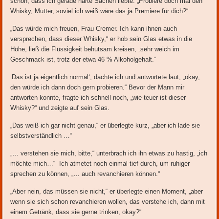
schon, dass ich gerade harte Sachen liebte. „Probiere doch mal den
Whisky, Mutter, soviel ich weiß wäre das ja Premiere für dich?“
„Das würde mich freuen, Frau Cremer. Ich kann ihnen auch
versprechen, dass dieser Whisky,“ er hob sein Glas etwas in die
Höhe, ließ die Flüssigkeit behutsam kreisen, „sehr weich im
Geschmack ist, trotz der etwa 46 % Alkoholgehalt.“
‚Das ist ja eigentlich normal‘, dachte ich und antwortete laut, „okay,
den würde ich dann doch gern probieren.“ Bevor der Mann mir
antworten konnte, fragte ich schnell noch, „wie teuer ist dieser
Whisky?“ und zeigte auf sein Glas.
„Das weiß ich gar nicht genau,“ er überlegte kurz, „aber ich lade sie
selbstverständlich …“
„… verstehen sie mich, bitte,“ unterbrach ich ihn etwas zu hastig, „ich
möchte mich…“ Ich atmetet noch einmal tief durch, um ruhiger
sprechen zu können, „… auch revanchieren können.“
„Aber nein, das müssen sie nicht,“ er überlegte einen Moment, „aber
wenn sie sich schon revanchieren wollen, das verstehe ich, dann mit
einem Getränk, dass sie gerne trinken, okay?“