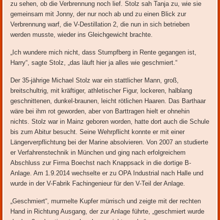
zu sehen, ob die Verbrennung noch lief. Stolz sah Tanja zu, wie sie
gemeinsam mit Jonny, der nur noch ab und zu einen Blick zur
Verbrennung warf, die V-Destillation 2, die nun in sich betrieben
werden musste, wieder ins Gleichgewicht brachte.
„Ich wundere mich nicht, dass Stumpfberg in Rente gegangen ist,
Harry“, sagte Stolz, „das läuft hier ja alles wie geschmiert.“
Der 35-jährige Michael Stolz war ein stattlicher Mann, groß,
breitschultrig, mit kräftiger, athletischer Figur, lockeren, halblang
geschnittenen, dunkel-braunen, leicht rötlichen Haaren. Das Barthaar
wäre bei ihm rot geworden, aber von Barttragen hielt er ohnehin
nichts. Stolz war in Mainz geboren worden, hatte dort auch die Schule
bis zum Abitur besucht. Seine Wehrpflicht konnte er mit einer
Längerverpflichtung bei der Marine absolvieren. Von 2007 an studierte
er Verfahrenstechnik in München und ging nach erfolgreichem
Abschluss zur Firma Boechst nach Knappsack in die dortige B-
Anlage. Am 1.9.2014 wechselte er zu OPA Industrial nach Halle und
wurde in der V-Fabrik Fachingenieur für den V-Teil der Anlage.
„Geschmiert“, murmelte Kupfer mürrisch und zeigte mit der rechten
Hand in Richtung Ausgang, der zur Anlage führte, „geschmiert wurde