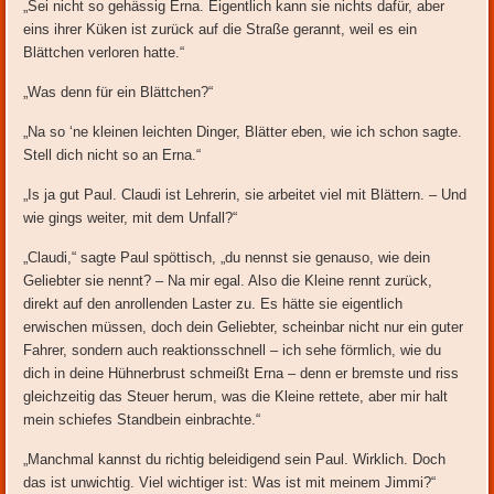
„Sei nicht so gehässig Erna. Eigentlich kann sie nichts dafür, aber
eins ihrer Küken ist zurück auf die Straße gerannt, weil es ein
Blättchen verloren hatte.“
„Was denn für ein Blättchen?“
„Na so ‘ne kleinen leichten Dinger, Blätter eben, wie ich schon sagte.
Stell dich nicht so an Erna.“
„Is ja gut Paul. Claudi ist Lehrerin, sie arbeitet viel mit Blättern. – Und
wie gings weiter, mit dem Unfall?“
„Claudi,“ sagte Paul spöttisch, „du nennst sie genauso, wie dein
Geliebter sie nennt? – Na mir egal. Also die Kleine rennt zurück,
direkt auf den anrollenden Laster zu. Es hätte sie eigentlich
erwischen müssen, doch dein Geliebter, scheinbar nicht nur ein guter
Fahrer, sondern auch reaktionsschnell – ich sehe förmlich, wie du
dich in deine Hühnerbrust schmeißt Erna – denn er bremste und riss
gleichzeitig das Steuer herum, was die Kleine rettete, aber mir halt
mein schiefes Standbein einbrachte.“
„Manchmal kannst du richtig beleidigend sein Paul. Wirklich. Doch
das ist unwichtig. Viel wichtiger ist: Was ist mit meinem Jimmi?“