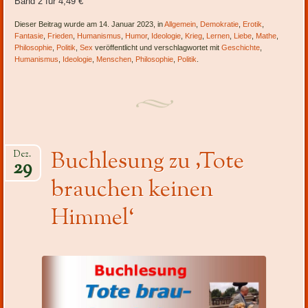
Band 2 für 4,49 €
Dieser Beitrag wurde am 14. Januar 2023, in
Allgemein
,
Demokratie
,
Erotik
,
Fantasie
,
Frieden
,
Humanismus
,
Humor
,
Ideologie
,
Krieg
,
Lernen
,
Liebe
,
Mathe
,
Philosophie
,
Politik
,
Sex
veröffentlicht und verschlagwortet mit
Geschichte
,
Humanismus
,
Ideologie
,
Menschen
,
Philosophie
,
Politik
.
Buchlesung zu ‚Tote
Dez.
29
brauchen keinen
Himmel‘