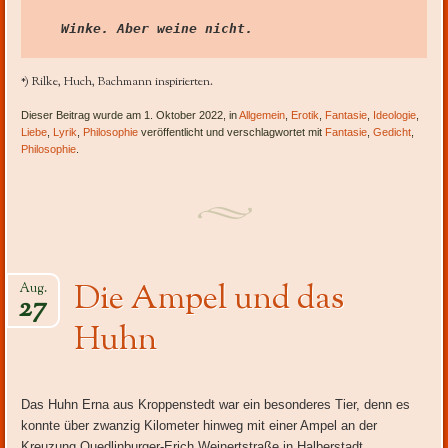
Winke. Aber weine nicht.
*) Rilke, Huch, Bachmann inspirierten.
Dieser Beitrag wurde am 1. Oktober 2022, in
Allgemein
,
Erotik
,
Fantasie
,
Ideologie
,
Liebe
,
Lyrik
,
Philosophie
veröffentlicht und verschlagwortet mit
Fantasie
,
Gedicht
,
Philosophie
.
Die Ampel und das
Aug.
27
Huhn
Das Huhn Erna aus Kroppenstedt war ein besonderes Tier, denn es
konnte über zwanzig Kilometer hinweg mit einer Ampel an der
Kreuzung Quedlinburger-Erich Weinertstraße in Halberstadt