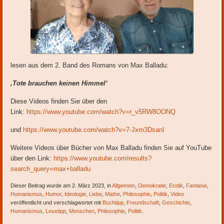
lesen aus dem 2. Band des Romans von Max Balladu:
‚Tote brauchen keinen Himmel‘
Diese Videos finden Sie über den
Link:
https://www.youtube.com/watch?v=r_v5RW8OONQ
und
https://www.youtube.com/watch?v=7-Jxm3DsanI
Weitere Videos über Bücher von Max Balladu finden Sie auf YouTube
über den Link:
https://www.youtube.com/results?
search_query=max+balladu
Dieser Beitrag wurde am 2. März 2023, in
Allgemein
,
Demokratie
,
Erotik
,
Fantasie
,
Humanismus
,
Humor
,
Ideologie
,
Liebe
,
Mathe
,
Philosophie
,
Politik
,
Video
veröffentlicht und verschlagwortet mit
Buchtipp
,
Freundschaft
,
Geschichte
,
Humanismus
,
Lesetipp
,
Menschen
,
Philosophie
,
Politik
.