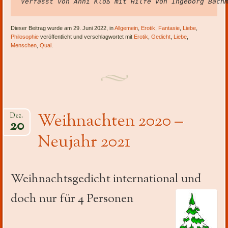
Verfasst von Anni Kloß mit Hilfe von Ingeborg Bach
Dieser Beitrag wurde am 29. Juni 2022, in
Allgemein
,
Erotik
,
Fantasie
,
Liebe
,
Philosophie
veröffentlicht und verschlagwortet mit
Erotik
,
Gedicht
,
Liebe
,
Menschen
,
Qual
.
Weihnachten 2020 –
Dez.
20
Neujahr 2021
Weihnachtsgedicht international und
doch nur für 4 Personen