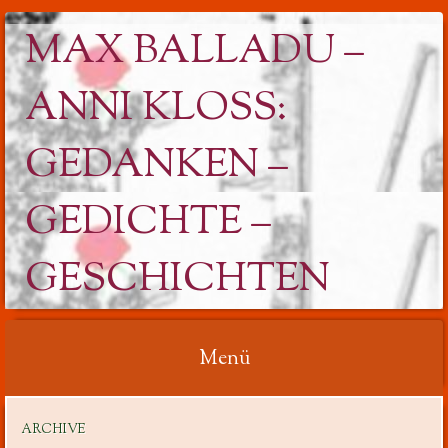
MAX BALLADU –
ANNI KLOSS: G
EDANKEN – G
EDICHTE – G
ESCHICHTEN
Menü
Springe
ARCHIVE
zum