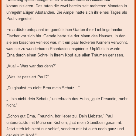
kommunizieren. Das taten die zwei bereits seit mehreren Monaten in
unregelmäßigen Abständen. Die Ampel hatte sich ihr eines Tages als
Paul vorgestellt.
Erna döste entspannt im gemütlichen Garten ihrer Lieblingsfamilie
Fischer vor sich hin. Gerade hatte sie der Mann des Hauses, in den
sie ein bisschen verliebt war, mit ein paar leckeren Körnern verwöhnt,
was sie zu wunderbaren Phantasien inspirierte. Urplötzlich wurde
Erna durch einen Schrei in ihrem Kopf aus allen Träumen gerissen.
„Aua! – Was war das denn?“
„Was ist passiert Paul?“
„Du glaubst es nicht Erna mein Schatz…“
„…bin nicht dein Schatz,“ unterbrach das Huhn, „gute Freundin, mehr
nicht.“
„Schon gut Erna, Freundin, hör lieber zu. Dein Liebster,“ Paul
unterdrückte mit Mühe ein Kichern, „hat mein Standbein gerammt.
Jetzt steh ich nicht nur schief, sondern mir ist auch noch ganz und
gar wirr im Kopf.“