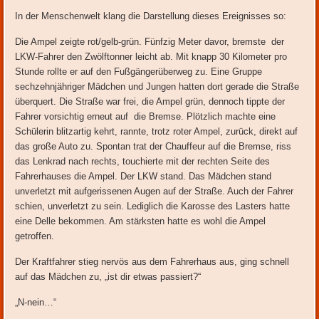
In der Menschenwelt klang die Darstellung dieses Ereignisses so:
Die Ampel zeigte rot/gelb-grün. Fünfzig Meter davor, bremste der
LKW-Fahrer den Zwölftonner leicht ab. Mit knapp 30 Kilometer pro
Stunde rollte er auf den Fußgängerüberweg zu. Eine Gruppe
sechzehnjähriger Mädchen und Jungen hatten dort gerade die Straße
überquert. Die Straße war frei, die Ampel grün, dennoch tippte der
Fahrer vorsichtig erneut auf die Bremse. Plötzlich machte eine
Schülerin blitzartig kehrt, rannte, trotz roter Ampel, zurück, direkt auf
das große Auto zu. Spontan trat der Chauffeur auf die Bremse, riss
das Lenkrad nach rechts, touchierte mit der rechten Seite des
Fahrerhauses die Ampel. Der LKW stand. Das Mädchen stand
unverletzt mit aufgerissenen Augen auf der Straße. Auch der Fahrer
schien, unverletzt zu sein. Lediglich die Karosse des Lasters hatte
eine Delle bekommen. Am stärksten hatte es wohl die Ampel
getroffen.
Der Kraftfahrer stieg nervös aus dem Fahrerhaus aus, ging schnell
auf das Mädchen zu, „ist dir etwas passiert?“
„N-nein…“