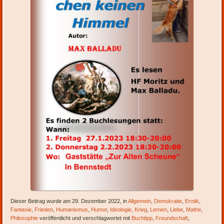
Dieser Beitrag wurde am 29. Dezember 2022, in
Allgemein
,
Demokratie
,
Erotik
,
Fantasie
,
Frieden
,
Humanismus
,
Humor
,
Ideologie
,
Krieg
,
Lernen
,
Liebe
,
Mathe
,
Philosophie
veröffentlicht und verschlagwortet mit
Buchtipp
,
Freundschaft
,