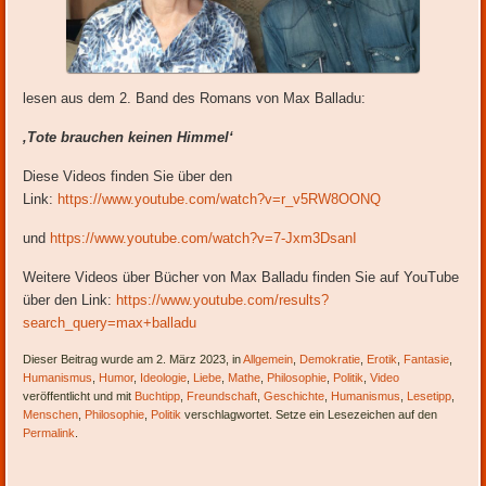
lesen aus dem 2. Band des Romans von Max Balladu:
‚Tote brauchen keinen Himmel‘
Diese Videos finden Sie über den
Link:
https://www.youtube.com/watch?v=r_v5RW8OONQ
und
https://www.youtube.com/watch?v=7-Jxm3DsanI
Weitere Videos über Bücher von Max Balladu finden Sie auf YouTube
über den Link:
https://www.youtube.com/results?
search_query=max+balladu
Dieser Beitrag wurde am 2. März 2023, in
Allgemein
,
Demokratie
,
Erotik
,
Fantasie
,
Humanismus
,
Humor
,
Ideologie
,
Liebe
,
Mathe
,
Philosophie
,
Politik
,
Video
veröffentlicht und mit
Buchtipp
,
Freundschaft
,
Geschichte
,
Humanismus
,
Lesetipp
,
Menschen
,
Philosophie
,
Politik
verschlagwortet. Setze ein Lesezeichen auf den
Permalink
.