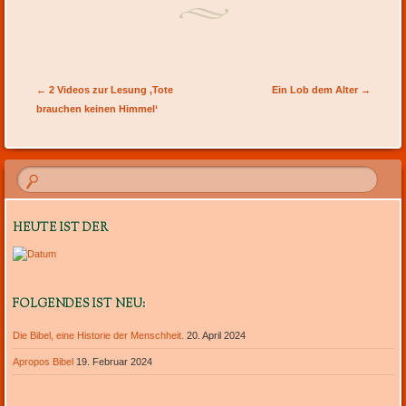
Artikel-Navigation
←
2 Videos zur Lesung ‚Tote
Ein Lob dem Alter
→
brauchen keinen Himmel‘
HEUTE IST DER
FOLGENDES IST NEU:
Die Bibel, eine Historie der Menschheit.
20. April 2024
Apropos Bibel
19. Februar 2024