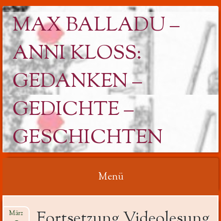
MAX BALLADU –
ANNI KLOSS: G
EDANKEN – G
EDICHTE – G
ESCHICHTEN
Menü
Springe
Fortsetzung Videolesung
März
zum