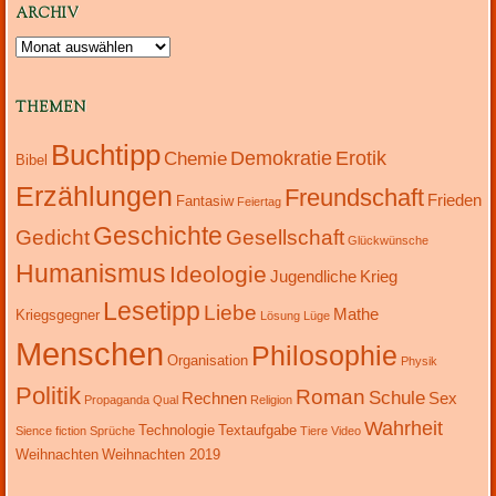
ARCHIV
Archiv
THEMEN
Buchtipp
Demokratie
Erotik
Chemie
Bibel
Erzählungen
Freundschaft
Frieden
Fantasiw
Feiertag
Geschichte
Gedicht
Gesellschaft
Glückwünsche
Humanismus
Ideologie
Jugendliche
Krieg
Lesetipp
Liebe
Mathe
Kriegsgegner
Lösung
Lüge
Menschen
Philosophie
Organisation
Physik
Politik
Roman
Schule
Rechnen
Sex
Propaganda
Qual
Religion
Wahrheit
Technologie
Textaufgabe
Sience fiction
Sprüche
Tiere
Video
Weihnachten
Weihnachten 2019