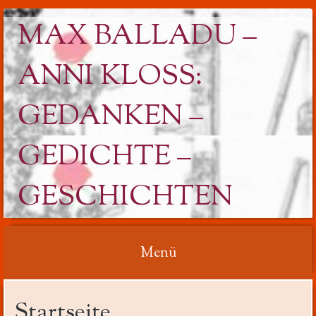
MAX BALLADU –
ANNI KLOSS: G
EDANKEN – G
EDICHTE – G
ESCHICHTEN
Menü
Springe
Startseite
zum