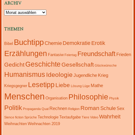
ARCHIV
Archiv
THEMEN
Buchtipp
Demokratie
Erotik
Chemie
Bibel
Erzählungen
Freundschaft
Frieden
Fantasiw
Feiertag
Geschichte
Gedicht
Gesellschaft
Glückwünsche
Humanismus
Ideologie
Jugendliche
Krieg
Lesetipp
Liebe
Mathe
Kriegsgegner
Lösung
Lüge
Menschen
Philosophie
Organisation
Physik
Politik
Roman
Schule
Rechnen
Sex
Propaganda
Qual
Religion
Wahrheit
Technologie
Textaufgabe
Sience fiction
Sprüche
Tiere
Video
Weihnachten
Weihnachten 2019