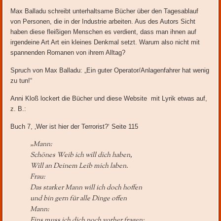
Max Balladu schreibt unterhaltsame Bücher über den Tagesablauf
von Personen, die in der Industrie arbeiten. Aus des Autors Sicht
haben diese fleißigen Menschen es verdient, dass man ihnen auf
irgendeine Art Art ein kleines Denkmal setzt. Warum also nicht mit
spannenden Romanen von ihrem Alltag?
Spruch von Max Balladu: „Ein guter Operator/Anlagenfahrer hat wenig
zu tun!“
Anni Kloß lockert die Bücher und diese Website mit Lyrik etwas auf,
z. B.:
Buch 7, ‚Wer ist hier der Terrorist?‘ Seite 115
„Mann:
Schönes Weib ich will dich haben,
Will an Deinem Leib mich laben.
Frau:
Das starker Mann will ich doch hoffen
und bin gern für alle Dinge offen
Mann:
Eins muss ich dich noch vorher fragen: