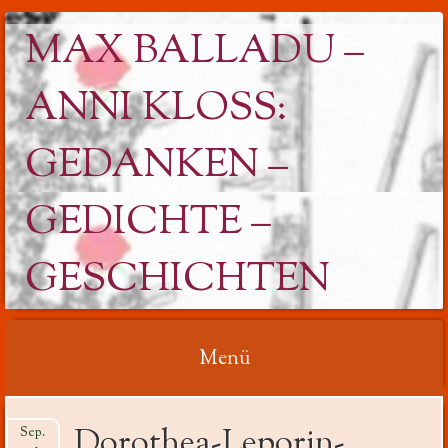
MAX BALLADU –
ANNI KLOSS: G
EDANKEN – G
EDICHTE – G
ESCHICHTEN
Menü
Springe
Dorothea-Leporin-
Sep.
zum