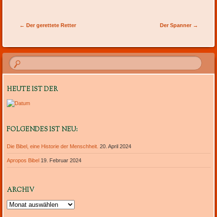
Artikel-Navigation
←
Der gerettete Retter
Der Spanner
→
HEUTE IST DER
FOLGENDES IST NEU:
Die Bibel, eine Historie der Menschheit.
20. April 2024
Apropos Bibel
19. Februar 2024
ARCHIV
Archiv