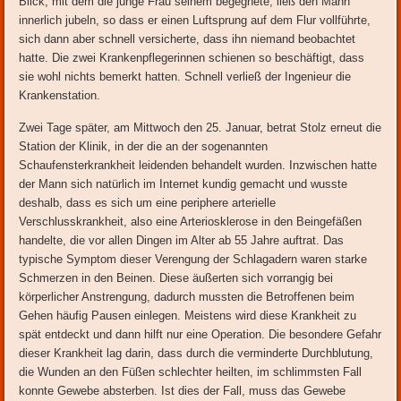
Blick, mit dem die junge Frau seinem begegnete, ließ den Mann
innerlich jubeln, so dass er einen Luftsprung auf dem Flur vollführte,
sich dann aber schnell versicherte, dass ihn niemand beobachtet
hatte. Die zwei Krankenpflegerinnen schienen so beschäftigt, dass
sie wohl nichts bemerkt hatten. Schnell verließ der Ingenieur die
Krankenstation.
Zwei Tage später, am Mittwoch den 25. Januar, betrat Stolz erneut die
Station der Klinik, in der die an der sogenannten
Schaufensterkrankheit leidenden behandelt wurden. Inzwischen hatte
der Mann sich natürlich im Internet kundig gemacht und wusste
deshalb, dass es sich um eine periphere arterielle
Verschlusskrankheit, also eine Arteriosklerose in den Beingefäßen
handelte, die vor allen Dingen im Alter ab 55 Jahre auftrat. Das
typische Symptom dieser Verengung der Schlagadern waren starke
Schmerzen in den Beinen. Diese äußerten sich vorrangig bei
körperlicher Anstrengung, dadurch mussten die Betroffenen beim
Gehen häufig Pausen einlegen. Meistens wird diese Krankheit zu
spät entdeckt und dann hilft nur eine Operation. Die besondere Gefahr
dieser Krankheit lag darin, dass durch die verminderte Durchblutung,
die Wunden an den Füßen schlechter heilten, im schlimmsten Fall
konnte Gewebe absterben. Ist dies der Fall, muss das Gewebe