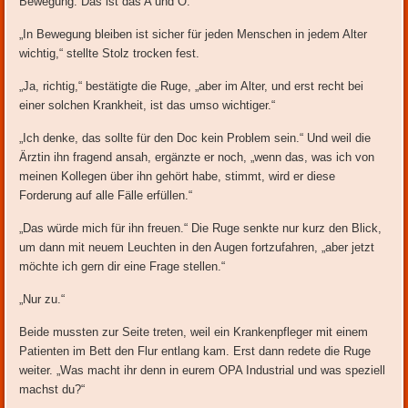
Bewegung. Das ist das A und O.“
„In Bewegung bleiben ist sicher für jeden Menschen in jedem Alter
wichtig,“ stellte Stolz trocken fest.
„Ja, richtig,“ bestätigte die Ruge, „aber im Alter, und erst recht bei
einer solchen Krankheit, ist das umso wichtiger.“
„Ich denke, das sollte für den Doc kein Problem sein.“ Und weil die
Ärztin ihn fragend ansah, ergänzte er noch, „wenn das, was ich von
meinen Kollegen über ihn gehört habe, stimmt, wird er diese
Forderung auf alle Fälle erfüllen.“
„Das würde mich für ihn freuen.“ Die Ruge senkte nur kurz den Blick,
um dann mit neuem Leuchten in den Augen fortzufahren, „aber jetzt
möchte ich gern dir eine Frage stellen.“
„Nur zu.“
Beide mussten zur Seite treten, weil ein Krankenpfleger mit einem
Patienten im Bett den Flur entlang kam. Erst dann redete die Ruge
weiter. „Was macht ihr denn in eurem OPA Industrial und was speziell
machst du?“