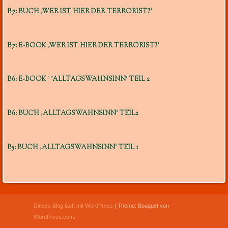
B7: BUCH ‚WER IST HIER DER TERRORIST?‘
B7: E-BOOK ‚WER IST HIER DER TERRORIST?‘
B6: E-BOOK `’ALLTAGSWAHNSINN‘ TEIL 2
B6: BUCH ‚ALLTAGSWAHNSINN‘ TEIL2
B5: BUCH ‚ALLTAGSWAHNSINN‘ TEIL 1
Dieses Blog läuft mit WordPress
|
Theme: Bouquet von
WordPress.com
.