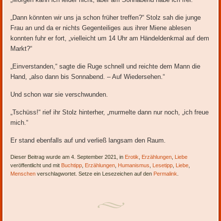
„Dann könnten wir uns ja schon früher treffen?“ Stolz sah die junge
Frau an und da er nichts Gegenteiliges aus ihrer Miene ablesen
konnten fuhr er fort, „vielleicht um 14 Uhr am Händeldenkmal auf dem
Markt?“
„Einverstanden,“ sagte die Ruge schnell und reichte dem Mann die
Hand, „also dann bis Sonnabend. – Auf Wiedersehen.“
Und schon war sie verschwunden.
„Tschüss!“ rief ihr Stolz hinterher, „murmelte dann nur noch, „ich freue
mich.“
Er stand ebenfalls auf und verließ langsam den Raum.
Dieser Beitrag wurde am 4. September 2021, in
Erotik
,
Erzählungen
,
Liebe
veröffentlicht und mit
Buchtipp
,
Erzählungen
,
Humanismus
,
Lesetipp
,
Liebe
,
Menschen
verschlagwortet. Setze ein Lesezeichen auf den
Permalink
.