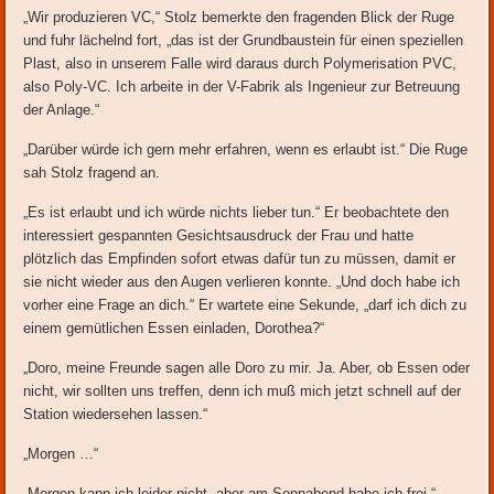
„Wir produzieren VC,“ Stolz bemerkte den fragenden Blick der Ruge
und fuhr lächelnd fort, „das ist der Grundbaustein für einen speziellen
Plast, also in unserem Falle wird daraus durch Polymerisation PVC,
also Poly-VC. Ich arbeite in der V-Fabrik als Ingenieur zur Betreuung
der Anlage.“
„Darüber würde ich gern mehr erfahren, wenn es erlaubt ist.“ Die Ruge
sah Stolz fragend an.
„Es ist erlaubt und ich würde nichts lieber tun.“ Er beobachtete den
interessiert gespannten Gesichtsausdruck der Frau und hatte
plötzlich das Empfinden sofort etwas dafür tun zu müssen, damit er
sie nicht wieder aus den Augen verlieren konnte. „Und doch habe ich
vorher eine Frage an dich.“ Er wartete eine Sekunde, „darf ich dich zu
einem gemütlichen Essen einladen, Dorothea?“
„Doro, meine Freunde sagen alle Doro zu mir. Ja. Aber, ob Essen oder
nicht, wir sollten uns treffen, denn ich muß mich jetzt schnell auf der
Station wiedersehen lassen.“
„Morgen …“
„Morgen kann ich leider nicht, aber am Sonnabend habe ich frei.“