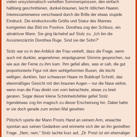
vielen unsystematisch verteilten Sommersprossen, den einfach
halblang geschnittenen, dunkel-braunen, leicht rötlichen Haaren.
Interessanterweise verschwand durch die Brille der etwas stupide
Eindruck. Die eindrucksvolle Größe und Statur des Mannes
korrigierten das Bild ins Positive. Dorothea zog den Schluss, ein
attraktiver Mann. Sie ging lächelnd auf Stolz zu. „Ich bin die
Assistenzärztin Dorothea Ruge. Sind sie der Sohn?“
Stolz war so in den Anblick der Frau vertieft, dass die Frage, wenn
auch mit dunkler, angenehmer, einprägsamer Stimme gesprochen, nur
wie aus der Ferne zu ihm kam. Ihm gefiel alles, was er sah, die gut
proportionierte Figur mit dem wohlgeformten Busen, die leicht
welligen, dunklen, fast schwarzen Haare im Bubikopf Schnitt, das
ebenmäßiges Gesicht mit den braunen Augen – nur die Nase wirkte,
wenn man die Frau direkt von vorn betrachtete, etwas zu breit
geraten. Sogar dieser kleine Schönheitsfehler gefiel Stolz.
Irgendetwas zog ihn magisch zu dieser Erscheinung hin. Dabei hatte
er sie doch gerade zum ersten Mal gesehen.
Plötzlich spürte der Mann Prosts Hand an seinem Arm, erwachte
spontan aus seinen Gedanken und erinnerte sich der an ihn gestellten
Frage. „Nein, nein,“ Stolz lachte kurz auf, „Dr. Prost ist ein ehemaliger