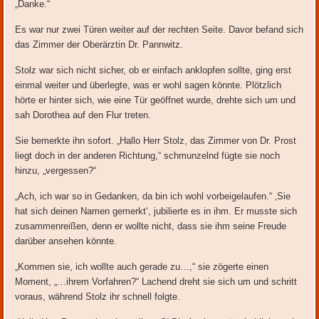
„Danke.“
Es war nur zwei Türen weiter auf der rechten Seite. Davor befand sich
das Zimmer der Oberärztin Dr. Pannwitz.
Stolz war sich nicht sicher, ob er einfach anklopfen sollte, ging erst
einmal weiter und überlegte, was er wohl sagen könnte. Plötzlich
hörte er hinter sich, wie eine Tür geöffnet wurde, drehte sich um und
sah Dorothea auf den Flur treten.
Sie bemerkte ihn sofort. „Hallo Herr Stolz, das Zimmer von Dr. Prost
liegt doch in der anderen Richtung,“ schmunzelnd fügte sie noch
hinzu, „vergessen?“
„Ach, ich war so in Gedanken, da bin ich wohl vorbeigelaufen.“ ‚Sie
hat sich deinen Namen gemerkt‘, jubilierte es in ihm. Er musste sich
zusammenreißen, denn er wollte nicht, dass sie ihm seine Freude
darüber ansehen könnte.
„Kommen sie, ich wollte auch gerade zu…,“ sie zögerte einen
Moment, „…ihrem Vorfahren?“ Lachend dreht sie sich um und schritt
voraus, während Stolz ihr schnell folgte.