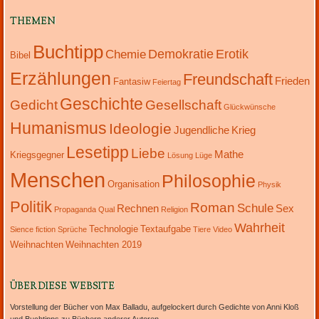
THEMEN
Buchtipp
Demokratie
Erotik
Chemie
Bibel
Erzählungen
Freundschaft
Frieden
Fantasiw
Feiertag
Geschichte
Gedicht
Gesellschaft
Glückwünsche
Humanismus
Ideologie
Jugendliche
Krieg
Lesetipp
Liebe
Mathe
Kriegsgegner
Lösung
Lüge
Menschen
Philosophie
Organisation
Physik
Politik
Roman
Schule
Rechnen
Sex
Propaganda
Qual
Religion
Wahrheit
Technologie
Textaufgabe
Sience fiction
Sprüche
Tiere
Video
Weihnachten
Weihnachten 2019
ÜBER DIESE WEBSITE
Vorstellung der Bücher von Max Balladu, aufgelockert durch Gedichte von Anni Kloß