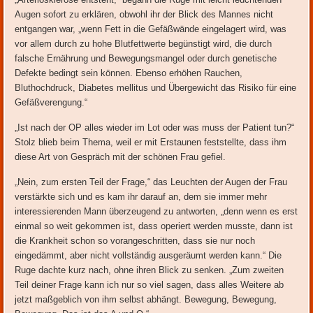
Augen sofort zu erklären, obwohl ihr der Blick des Mannes nicht
entgangen war, „wenn Fett in die Gefäßwände eingelagert wird, was
vor allem durch zu hohe Blutfettwerte begünstigt wird, die durch
falsche Ernährung und Bewegungsmangel oder durch genetische
Defekte bedingt sein können. Ebenso erhöhen Rauchen,
Bluthochdruck, Diabetes mellitus und Übergewicht das Risiko für eine
Gefäßverengung.“
„Ist nach der OP alles wieder im Lot oder was muss der Patient tun?“
Stolz blieb beim Thema, weil er mit Erstaunen feststellte, dass ihm
diese Art von Gespräch mit der schönen Frau gefiel.
„Nein, zum ersten Teil der Frage,“ das Leuchten der Augen der Frau
verstärkte sich und es kam ihr darauf an, dem sie immer mehr
interessierenden Mann überzeugend zu antworten, „denn wenn es erst
einmal so weit gekommen ist, dass operiert werden musste, dann ist
die Krankheit schon so vorangeschritten, dass sie nur noch
eingedämmt, aber nicht vollständig ausgeräumt werden kann.“ Die
Ruge dachte kurz nach, ohne ihren Blick zu senken. „Zum zweiten
Teil deiner Frage kann ich nur so viel sagen, dass alles Weitere ab
jetzt maßgeblich von ihm selbst abhängt. Bewegung, Bewegung,