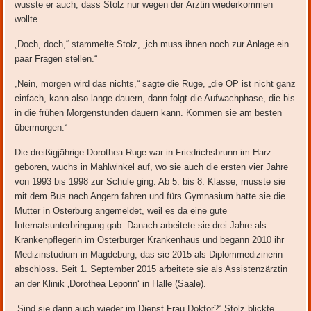
wusste er auch, dass Stolz nur wegen der Ärztin wiederkommen
wollte.
„Doch, doch,“ stammelte Stolz, „ich muss ihnen noch zur Anlage ein
paar Fragen stellen.“
„Nein, morgen wird das nichts,“ sagte die Ruge, „die OP ist nicht ganz
einfach, kann also lange dauern, dann folgt die Aufwachphase, die bis
in die frühen Morgenstunden dauern kann. Kommen sie am besten
übermorgen.“
Die dreißigjährige Dorothea Ruge war in Friedrichsbrunn im Harz
geboren, wuchs in Mahlwinkel auf, wo sie auch die ersten vier Jahre
von 1993 bis 1998 zur Schule ging. Ab 5. bis 8. Klasse, musste sie
mit dem Bus nach Angern fahren und fürs Gymnasium hatte sie die
Mutter in Osterburg angemeldet, weil es da eine gute
Internatsunterbringung gab. Danach arbeitete sie drei Jahre als
Krankenpflegerin im Osterburger Krankenhaus und begann 2010 ihr
Medizinstudium in Magdeburg, das sie 2015 als Diplommedizinerin
abschloss. Seit 1. September 2015 arbeitete sie als Assistenzärztin
an der Klinik ‚Dorothea Leporin‘ in Halle (Saale).
„Sind sie dann auch wieder im Dienst Frau Doktor?“ Stolz blickte