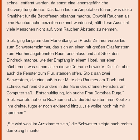
schnell entfernt werden, da sonst eine lebensgefährliche
Blutvergiftung drohte. Das kann bis zur Amputation führen, was diese
Krankheit für die Betroffenen brisanter machte. Obwohl Rauchen als
eine Hauptursache beizeiten erkannt worden ist, hält diese Aussicht
viele Menschen nicht auf, vom Rauchen Abstand zu nehmen.
Stolz ging langsam den Flur entlang, an Prosts Zimmer vorbei bis
zum Schwesternzimmer, das sich an einen mit großen Glasfenstern
zum Flur hin abgetrennten Raum anschloss und auf Stolz den
Eindruck machte, wie der Empfang in einem Hotel, nur eben
nüchterner, was schon allein die weiße Farbe bewirkte. Die Tür, aber
auch die Fenster zum Flur, standen offen. Stolz sah zwei
Schwestern, die eine saß in der Mitte des Raumes am Tisch und
schrieb, während die andere in der Nähe des offenen Fensters am
Computer saß. „Entschuldigung, ich suche Frau Dorothea Ruge,“
Stolz wartete auf eine Reaktion und als die Schwester ihren Kopf zu
ihm drehte, fügte er noch erklärend hinzu, „sie wollte noch mit mir
sprechen.“
„Sie wird wohl im Arztzimmer sein,“ die Schwester zeigte nach rechts
den Gang hinunter.