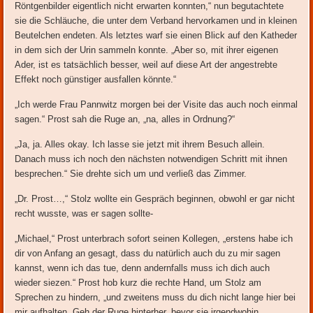
Röntgenbilder eigentlich nicht erwarten konnten,“ nun begutachtete
sie die Schläuche, die unter dem Verband hervorkamen und in kleinen
Beutelchen endeten. Als letztes warf sie einen Blick auf den Katheder
in dem sich der Urin sammeln konnte. „Aber so, mit ihrer eigenen
Ader, ist es tatsächlich besser, weil auf diese Art der angestrebte
Effekt noch günstiger ausfallen könnte.“
„Ich werde Frau Pannwitz morgen bei der Visite das auch noch einmal
sagen.“ Prost sah die Ruge an, „na, alles in Ordnung?“
„Ja, ja. Alles okay. Ich lasse sie jetzt mit ihrem Besuch allein.
Danach muss ich noch den nächsten notwendigen Schritt mit ihnen
besprechen.“ Sie drehte sich um und verließ das Zimmer.
„Dr. Prost…,“ Stolz wollte ein Gespräch beginnen, obwohl er gar nicht
recht wusste, was er sagen sollte-
„Michael,“ Prost unterbrach sofort seinen Kollegen, „erstens habe ich
dir von Anfang an gesagt, dass du natürlich auch du zu mir sagen
kannst, wenn ich das tue, denn andernfalls muss ich dich auch
wieder siezen.“ Prost hob kurz die rechte Hand, um Stolz am
Sprechen zu hindern, „und zweitens muss du dich nicht lange hier bei
mir aufhalten. Geh der Ruge hinterher, bevor sie irgendwohin