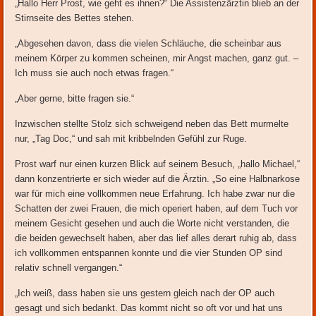
„Hallo Herr Prost, wie geht es ihnen?“ Die Assistenzärztin blieb an der
Stirnseite des Bettes stehen.
„Abgesehen davon, dass die vielen Schläuche, die scheinbar aus
meinem Körper zu kommen scheinen, mir Angst machen, ganz gut. –
Ich muss sie auch noch etwas fragen.“
„Aber gerne, bitte fragen sie.“
Inzwischen stellte Stolz sich schweigend neben das Bett murmelte
nur, „Tag Doc,“ und sah mit kribbelnden Gefühl zur Ruge.
Prost warf nur einen kurzen Blick auf seinem Besuch, „hallo Michael,“
dann konzentrierte er sich wieder auf die Ärztin. „So eine Halbnarkose
war für mich eine vollkommen neue Erfahrung. Ich habe zwar nur die
Schatten der zwei Frauen, die mich operiert haben, auf dem Tuch vor
meinem Gesicht gesehen und auch die Worte nicht verstanden, die
die beiden gewechselt haben, aber das lief alles derart ruhig ab, dass
ich vollkommen entspannen konnte und die vier Stunden OP sind
relativ schnell vergangen.“
„Ich weiß, dass haben sie uns gestern gleich nach der OP auch
gesagt und sich bedankt. Das kommt nicht so oft vor und hat uns