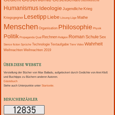
Glückwünsche
Humanismus
Ideologie
Jugendliche
Krieg
Lesetipp
Liebe
Mathe
Kriegsgegner
Lösung
Lüge
Menschen
Philosophie
Organisation
Physik
Politik
Roman
Schule
Rechnen
Sex
Propaganda
Qual
Religion
Wahrheit
Technologie
Textaufgabe
Sience fiction
Sprüche
Tiere
Video
Weihnachten
Weihnachten 2019
ÜBER DIESE WEBSITE
Vorstellung der Bücher von Max Balladu, aufgelockert durch Gedichte von Anni Kloß
und Buchtipps zu Büchern anderer Autoren.
Gästebuch
Siehe auch Unterpunkte unter
Startseite.
BESUCHERZÄHLER