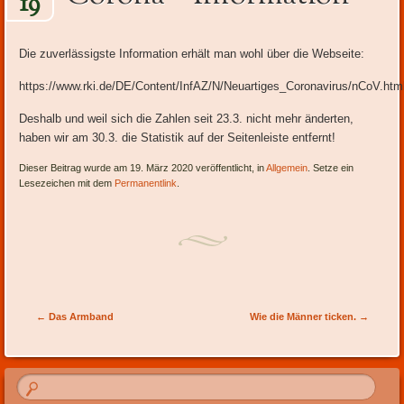
19
Inhalt
Die zuverlässigste Information erhält man wohl über die Webseite:
https://www.rki.de/DE/Content/InfAZ/N/Neuartiges_Coronavirus/nCoV.htm
Deshalb und weil sich die Zahlen seit 23.3. nicht mehr änderten,
haben wir am 30.3. die Statistik auf der Seitenleiste entfernt!
Dieser Beitrag wurde am 19. März 2020 veröffentlicht, in
Allgemein
. Setze ein
Lesezeichen mit dem
Permanentlink
.
Artikel-Navigation
←
Das Armband
Wie die Männer ticken.
→